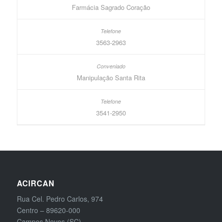
Farmácia Sagrado Coração
3563-2963
Manipulação Santa Rita
3541-2950
ACIRCAN
Rua Cel. Pedro Carlos, 974
Centro – 89620-000
Campos Novos (SC)